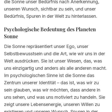
die Sonne unser Bedürfnis nach Anerkennung,
9.
Berühmte Personen mit starkem
unseren Wunsch, sichtbar zu sein, und unser
Planetenstand Sonne
Bedürfnis, Spuren in der Welt zu hinterlassen.
10.
Häufig gestellte Fragen zu Sonne
Psychologische Bedeutung des Planeten
Sonne
Die Sonne repräsentiert unser Ego, unser
Selbstbewusstsein und die Art, wie wir uns in der
Welt ausdrücken. Sie ist unser Wesen, das, was
uns einzigartig und anders als alle anderen macht.
Im psychologischen Sinne ist die Sonne das
Zentrum unserer Identität – das ist, was wir zu
sein glauben, was wir möchten, dass andere in
uns sehen, und was uns motiviert zu handeln. Sie
zeigt unsere Lebensenergie, unseren Willen zu
existieren und unseren Wunsch, Spuren in der