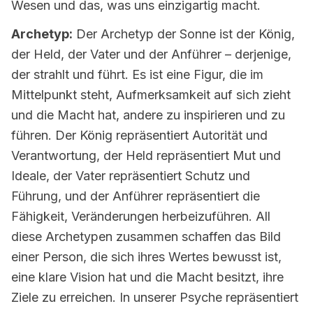
Wesen und das, was uns einzigartig macht.
3.7
Sonne in Waage
Archetyp:
Der Archetyp der Sonne ist der König,
3.8
Sonne in Skorpion
der Held, der Vater und der Anführer – derjenige,
3.9
Sonne in Schütze
der strahlt und führt. Es ist eine Figur, die im
3.10
Sonne in Steinbock
Mittelpunkt steht, Aufmerksamkeit auf sich zieht
und die Macht hat, andere zu inspirieren und zu
3.11
Sonne in Wassermann
führen. Der König repräsentiert Autorität und
3.12
Sonne in Fische
Verantwortung, der Held repräsentiert Mut und
Ideale, der Vater repräsentiert Schutz und
4.
Sonne in astrologischen Häusern
Führung, und der Anführer repräsentiert die
5.
Aspekte des Planeten Sonne
Fähigkeit, Veränderungen herbeizuführen. All
6.
Transite und Progressionen des Planeten
diese Archetypen zusammen schaffen das Bild
Sonne
einer Person, die sich ihres Wertes bewusst ist,
7.
Schattenseite des Planeten Sonne
eine klare Vision hat und die Macht besitzt, ihre
Ziele zu erreichen. In unserer Psyche repräsentiert
8.
Tipps für das Leben mit Sonne