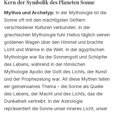
Kern der Symbolik des Planeten
Sonne
2.
Wie Sonne Ihr Geburtshoroskop
beeinflusst
Mythos und Archetyp:
In der Mythologie ist die
2.1
Wie man Sonne in Ihrer Karte findet
Sonne oft mit den mächtigsten Göttern
verschiedener Kulturen verbunden. In der
2.2
Rolle des Planeten Sonne in
griechischen Mythologie fuhr Helios täglich seinen
Persönlichkeit und Lebensthemen
goldenen Wagen über den Himmel und brachte
3.
Sonne in Tierkreiszeichen
Licht und Wärme in die Welt. In der ägyptischen
3.1
Sonne in Widder
Mythologie war Ra der Sonnengott und Schöpfer
des Lebens, während in der römischen
3.2
Sonne in Stier
Mythologie Apollo der Gott des Lichts, der Kunst
3.3
Sonne in Zwillinge
und der Prophezeiung war. All diese Mythen teilen
ein gemeinsames Thema – die Sonne als Quelle
3.4
Sonne in Krebs
des Lebens, der Macht und des Lichts, das die
3.5
Sonne in Löwe
Dunkelheit vertreibt. In der Astrologie
3.6
Sonne in Jungfrau
repräsentiert die Sonne unser inneres Licht, unser