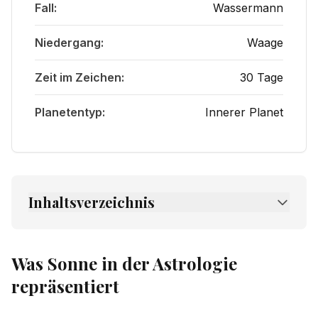
Fall:
Wassermann
Niedergang:
Waage
Zeit im Zeichen:
30 Tage
Planetentyp:
Innerer Planet
Inhaltsverzeichnis
1.
Was Sonne in der Astrologie repräsentiert
1.1
Kern der Symbolik des Planeten Sonne
Was Sonne in der Astrologie
1.2
Psychologische Bedeutung des
repräsentiert
Planeten Sonne