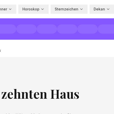
hner
Horoskop
Sternzeichen
Dekan
s
 zehnten Haus