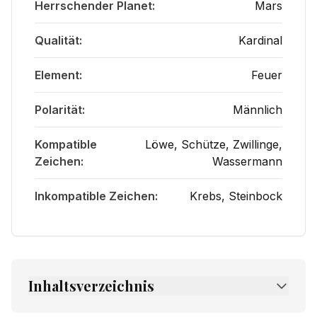
Herrschender Planet
:
Mars
Qualität
:
Kardinal
Element
:
Feuer
Polarität
:
Männlich
Kompatible
Löwe
,
Schütze
,
Zwillinge
,
Zeichen
:
Wassermann
Inkompatible Zeichen
:
Krebs
,
Steinbock
Inhaltsverzeichnis
1.
Grundlegende Eigenschaften des Zeichens