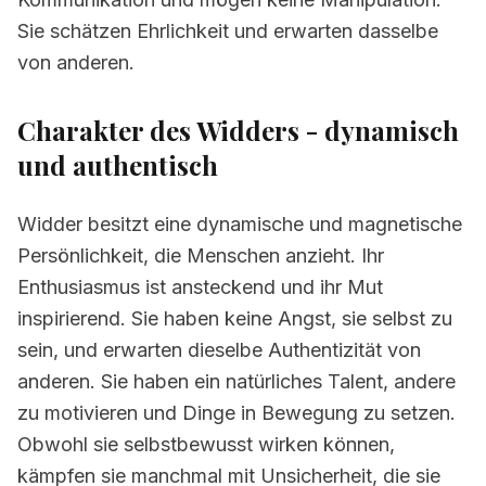
Anführer und Pioniere
Sie schätzen Ehrlichkeit und erwarten dasselbe
von anderen.
7.
Widder mit Geld - mutig und risikobereit
8.
Widder und Gesundheit - voller Energie,
Charakter des Widders - dynamisch
aber verletzungsanfällig
und authentisch
9.
Tipps für das Leben mit einem Widder
10.
Häufig gestellte Fragen zum Zeichen
Widder besitzt eine dynamische und magnetische
Widder
Persönlichkeit, die Menschen anzieht. Ihr
Enthusiasmus ist ansteckend und ihr Mut
inspirierend. Sie haben keine Angst, sie selbst zu
sein, und erwarten dieselbe Authentizität von
anderen. Sie haben ein natürliches Talent, andere
zu motivieren und Dinge in Bewegung zu setzen.
Obwohl sie selbstbewusst wirken können,
kämpfen sie manchmal mit Unsicherheit, die sie