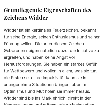
Widder
Grundlegende Eigenschaften des
2.
Charakter des Widders - dynamisch und
Zeichens Widder
authentisch
2.1
Positive Eigenschaften Widder
Widder ist ein kardinales Feuerzeichen, bekannt
2.2
Negative Eigenschaften Widder
für seine Energie, seinen Enthusiasmus und seinen
Führungswillen. Die unter diesem Zeichen
3.
Widder in der Liebe - leidenschaftlich und
Geborenen neigen natürlich dazu, die Initiative zu
impulsiv
ergreifen, und haben keine Angst vor
4.
Widder als Freund - loyal und beschützend
Herausforderungen. Sie haben ein starkes Gefühl
5.
Kompatibilität des Widders mit anderen
für Wettbewerb und wollen in allem, was sie tun,
Zeichen
die Ersten sein. Ihre Impulsivität kann sie in
unangenehme Situationen bringen, aber ihr
5.1
Kompatible Zeichen Widder
Optimismus und Mut holen sie immer heraus.
5.2
Inkompatible Zeichen Widder
Widder sind bis ins Mark ehrlich, direkt in der
6.
Widder in der Karriere - geborene
Kommunikation und mögen keine Manipulation.