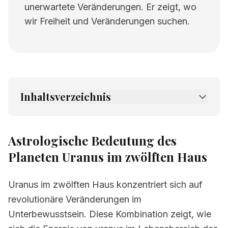
unerwartete Veränderungen. Er zeigt, wo
wir Freiheit und Veränderungen suchen.
Inhaltsverzeichnis
1.
Astrologische Bedeutung des Planeten
Uranus im zwölften Haus
Astrologische Bedeutung des
2.
Verwandte Seiten
Planeten Uranus im zwölften Haus
Uranus im zwölften Haus konzentriert sich auf
revolutionäre Veränderungen im
Unterbewusstsein. Diese Kombination zeigt, wie