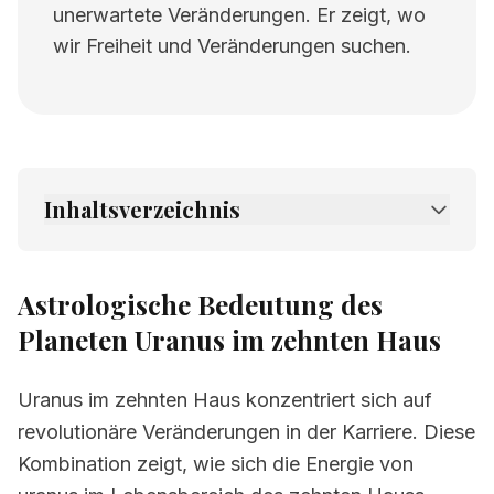
unerwartete Veränderungen. Er zeigt, wo
wir Freiheit und Veränderungen suchen.
Inhaltsverzeichnis
1.
Astrologische Bedeutung des Planeten
Uranus im zehnten Haus
Astrologische Bedeutung des
2.
Verwandte Seiten
Planeten Uranus im zehnten Haus
Uranus im zehnten Haus konzentriert sich auf
revolutionäre Veränderungen in der Karriere. Diese
Kombination zeigt, wie sich die Energie von