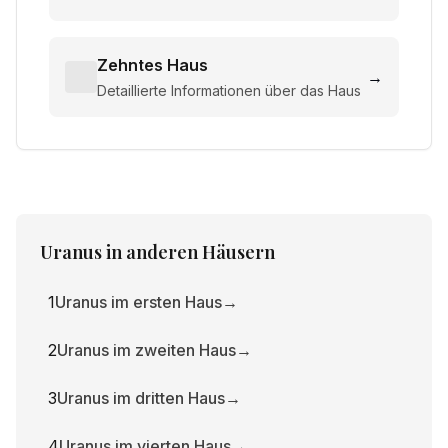
Zehntes Haus
→
Detaillierte Informationen über das Haus
Uranus
in anderen Häusern
1
Uranus im ersten Haus
→
2
Uranus im zweiten Haus
→
3
Uranus im dritten Haus
→
4
Uranus im vierten Haus
→