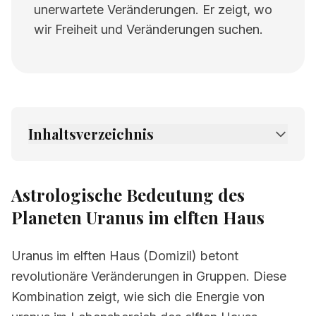
unerwartete Veränderungen. Er zeigt, wo
wir Freiheit und Veränderungen suchen.
Inhaltsverzeichnis
1.
Astrologische Bedeutung des Planeten
Uranus im elften Haus
Astrologische Bedeutung des
2.
Verwandte Seiten
Planeten Uranus im elften Haus
Uranus im elften Haus (Domizil) betont
revolutionäre Veränderungen in Gruppen. Diese
Kombination zeigt, wie sich die Energie von