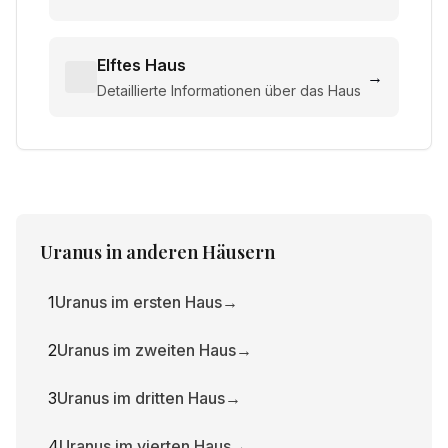
Elftes Haus
→
Detaillierte Informationen über das Haus
Uranus
in anderen Häusern
1
Uranus im ersten Haus
→
2
Uranus im zweiten Haus
→
3
Uranus im dritten Haus
→
4
Uranus im vierten Haus
→