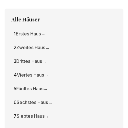
Ihre unsichtbaren Muster und die Art, wie Sie
sich mit dem Spirituellen verbinden.
Alle Häuser
1
Erstes Haus
→
2
Zweites Haus
→
3
Drittes Haus
→
4
Viertes Haus
→
5
Fünftes Haus
→
6
Sechstes Haus
→
7
Siebtes Haus
→