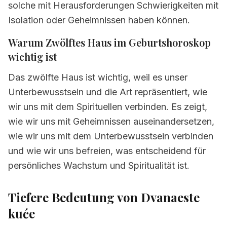
solche mit Herausforderungen Schwierigkeiten mit
3.9
Zwölftes Haus in Schütze
Isolation oder Geheimnissen haben können.
3.10
Zwölftes Haus in Steinbock
Warum Zwölftes Haus im Geburtshoroskop
3.11
Zwölftes Haus in Wassermann
wichtig ist
3.12
Zwölftes Haus in Fische
Das zwölfte Haus ist wichtig, weil es unser
Unterbewusstsein und die Art repräsentiert, wie
4.
Kurze Zusammenfassung von Zwölftes
Haus
wir uns mit dem Spirituellen verbinden. Es zeigt,
wie wir uns mit Geheimnissen auseinandersetzen,
5.
Häufig gestellte Fragen zu zwölftes haus
wie wir uns mit dem Unterbewusstsein verbinden
und wie wir uns befreien, was entscheidend für
persönliches Wachstum und Spiritualität ist.
Tiefere Bedeutung von Dvanaeste
kuće