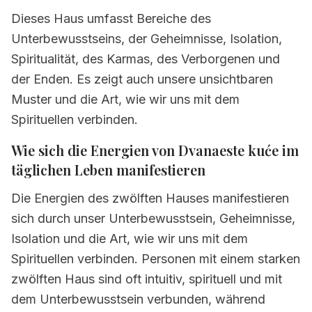
Dvanaeste kuće
Dieses Haus umfasst Bereiche des
2.4
Potenzial und Gaben von Dvanaeste
Unterbewusstseins, der Geheimnisse, Isolation,
kuće
Spiritualität, des Karmas, des Verborgenen und
3.
Zwölftes Haus in Tierkreiszeichen
der Enden. Es zeigt auch unsere unsichtbaren
Muster und die Art, wie wir uns mit dem
3.1
Zwölftes Haus in Widder
Spirituellen verbinden.
3.2
Zwölftes Haus in Stier
Wie sich die Energien von Dvanaeste kuće im
3.3
Zwölftes Haus in Zwillinge
täglichen Leben manifestieren
3.4
Zwölftes Haus in Krebs
Die Energien des zwölften Hauses manifestieren
3.5
Zwölftes Haus in Löwe
sich durch unser Unterbewusstsein, Geheimnisse,
Isolation und die Art, wie wir uns mit dem
3.6
Zwölftes Haus in Jungfrau
Spirituellen verbinden. Personen mit einem starken
3.7
Zwölftes Haus in Waage
zwölften Haus sind oft intuitiv, spirituell und mit
dem Unterbewusstsein verbunden, während
3.8
Zwölftes Haus in Skorpion