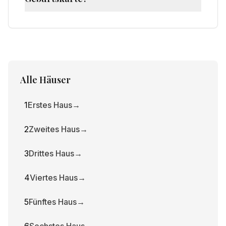
Das elfte Haus zeigt Ihre Freundschaften,
Gruppen, humanitäre Ziele, Hoffnungen und
Träume für die Zukunft. Es zeigt auch Ihre
sozialen Netzwerke und die Art, wie Sie sich
mit Freunden verbinden.
Alle Häuser
1
Erstes Haus
→
2
Zweites Haus
→
3
Drittes Haus
→
4
Viertes Haus
→
5
Fünftes Haus
→