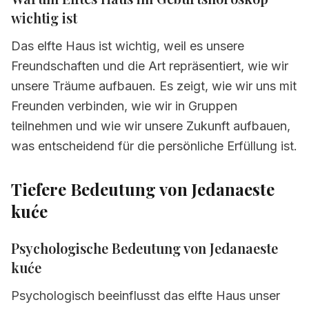
3.10
Elftes Haus in Steinbock
wichtig ist
3.11
Elftes Haus in Wassermann
Das elfte Haus ist wichtig, weil es unsere
3.12
Elftes Haus in Fische
Freundschaften und die Art repräsentiert, wie wir
unsere Träume aufbauen. Es zeigt, wie wir uns mit
4.
Kurze Zusammenfassung von Elftes Haus
Freunden verbinden, wie wir in Gruppen
5.
Häufig gestellte Fragen zu elftes haus
teilnehmen und wie wir unsere Zukunft aufbauen,
was entscheidend für die persönliche Erfüllung ist.
Tiefere Bedeutung von Jedanaeste
kuće
Psychologische Bedeutung von Jedanaeste
kuće
Psychologisch beeinflusst das elfte Haus unser