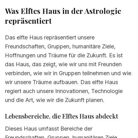
repräsentiert
Was Elftes Haus in der Astrologie
1.1
Lebensbereiche, die Elftes Haus abdeckt
repräsentiert
1.2
Wie sich die Energien von Jedanaeste
kuće im täglichen Leben manifestieren
Das elfte Haus repräsentiert unsere
1.3
Warum Elftes Haus im
Freundschaften, Gruppen, humanitäre Ziele,
Geburtshoroskop wichtig ist
Hoffnungen und Träume für die Zukunft. Es ist
das Haus, das zeigt, wie wir uns mit Freunden
2.
Tiefere Bedeutung von Jedanaeste kuće
verbinden, wie wir in Gruppen teilnehmen und wie
2.1
Psychologische Bedeutung von
wir unsere Träume aufbauen. Das elfte Haus
Jedanaeste kuće
regiert auch unsere Innovationen, Technologie
2.2
Praktischer Lebensbereich von
und die Art, wie wir die Zukunft planen.
Jedanaeste kuće
Lebensbereiche, die Elftes Haus abdeckt
2.3
Schatten und Herausforderungen von
Jedanaeste kuće
Dieses Haus umfasst Bereiche der
2.4
Potenzial und Gaben von Jedanaeste
Freundschaften, Gruppen, humanitären Ziele,