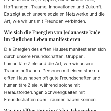
kuće
Hoffnungen, Träume, Innovationen und Zukunft.
Es zeigt auch unsere sozialen Netzwerke und die
3.
Elftes Haus in Tierkreiszeichen
Art, wie wir uns mit Freunden verbinden.
3.1
Elftes Haus in Widder
Wie sich die Energien von Jedanaeste kuće
3.2
Elftes Haus in Stier
im täglichen Leben manifestieren
3.3
Elftes Haus in Zwillinge
Die Energien des elften Hauses manifestieren sich
3.4
Elftes Haus in Krebs
durch unsere Freundschaften, Gruppen,
humanitäre Ziele und die Art, wie wir unsere
3.5
Elftes Haus in Löwe
Träume aufbauen. Personen mit einem starken
3.6
Elftes Haus in Jungfrau
elften Haus haben oft gute Freundschaften und
3.7
Elftes Haus in Waage
humanitäre Ziele, während solche mit
Herausforderungen Schwierigkeiten mit
3.8
Elftes Haus in Skorpion
Freundschaften oder Träumen haben können.
3.9
Elftes Haus in Schütze
Warum Elftes Haus im Geburtshoroskop