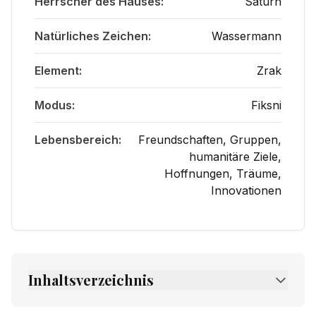
Herrscher des Hauses:
Saturn
Natürliches Zeichen:
Wassermann
Element:
Zrak
Modus:
Fiksni
Lebensbereich:
Freundschaften, Gruppen,
humanitäre Ziele,
Hoffnungen, Träume,
Innovationen
Inhaltsverzeichnis
1.
Was Elftes Haus in der Astrologie