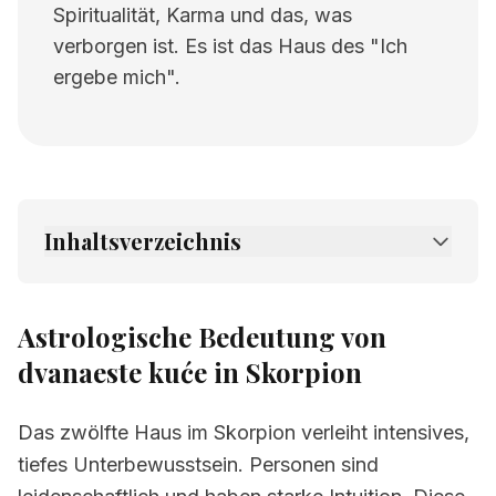
Spiritualität, Karma und das, was
verborgen ist. Es ist das Haus des "Ich
ergebe mich".
Inhaltsverzeichnis
1.
Astrologische Bedeutung von dvanaeste
kuće in Skorpion
Astrologische Bedeutung von
2.
Verwandte Seiten
dvanaeste kuće in Skorpion
Das zwölfte Haus im Skorpion verleiht intensives,
tiefes Unterbewusstsein. Personen sind