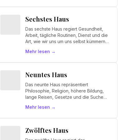
Sechstes Haus
Das sechste Haus regiert Gesundheit,
Arbeit, tägliche Routinen, Dienst und die
Art, wie wir uns um uns selbst kümmern.
Es ist das Haus des "Ich arbeite".
Mehr lesen
→
Neuntes Haus
Das neunte Haus repräsentiert
Philosophie, Religion, höhere Bildung,
lange Reisen, Gesetze und die Suche
nach Sinn. Es ist das Haus des "Ich
Mehr lesen
→
glaube".
Zwölftes Haus