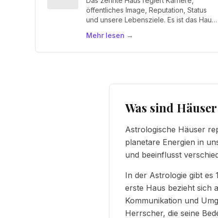
Das zehnte Haus regiert Karriere,
öffentliches Image, Reputation, Status
und unsere Lebensziele. Es ist das Haus
des "Ich erreiche".
Mehr lesen
→
Was sind Häuser 
Astrologische Häuser rep
planetare Energien in un
und beeinflusst verschi
In der Astrologie gibt e
erste Haus bezieht sich a
Kommunikation und Umgeb
Herrscher, die seine Bed