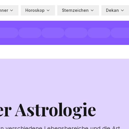
hner
Horoskop
Sternzeichen
Dekan
r Astrologie
en verschiedene Lebensbereiche und die Art