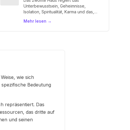
Das zwölfte Haus regiert das
Unterbewusstsein, Geheimnisse,
Isolation, Spiritualität, Karma und das,
was verborgen ist. Es ist das Haus des
Mehr lesen
→
"Ich ergebe mich".
Weise, wie sich
e spezifische Bedeutung
h repräsentiert. Das
essourcen, das dritte auf
hen und seinen