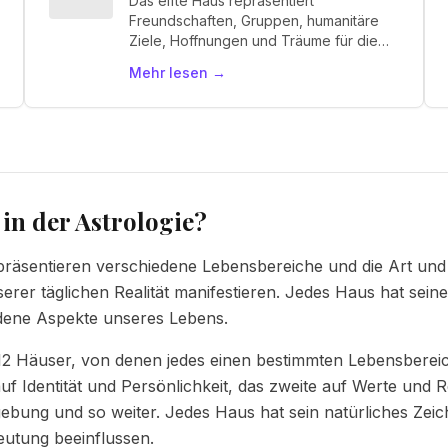
Das elfte Haus repräsentiert
Freundschaften, Gruppen, humanitäre
Ziele, Hoffnungen und Träume für die
Zukunft. Es ist das Haus des "Wir
Mehr lesen
→
hoffen".
in der Astrologie?
räsentieren verschiedene Lebensbereiche und die Art und 
serer täglichen Realität manifestieren. Jedes Haus hat sein
edene Aspekte unseres Lebens.
s 12 Häuser, von denen jedes einen bestimmten Lebensbereic
uf Identität und Persönlichkeit, das zweite auf Werte und R
ung und so weiter. Jedes Haus hat sein natürliches Zeic
eutung beeinflussen.