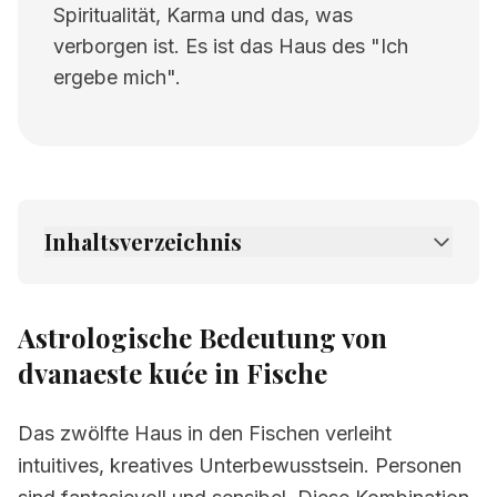
Spiritualität, Karma und das, was
verborgen ist. Es ist das Haus des "Ich
ergebe mich".
Inhaltsverzeichnis
1.
Astrologische Bedeutung von dvanaeste
kuće in Fische
Astrologische Bedeutung von
2.
Verwandte Seiten
dvanaeste kuće in Fische
Das zwölfte Haus in den Fischen verleiht
intuitives, kreatives Unterbewusstsein. Personen