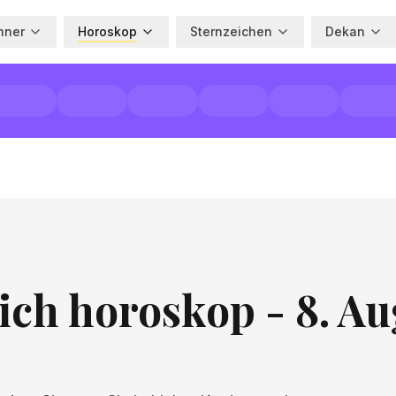
hner
Horoskop
Sternzeichen
Dekan
ich horoskop - 8. Au