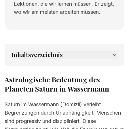
Lektionen, die wir lernen müssen. Er zeigt,
wo wir am meisten arbeiten müssen.
Inhaltsverzeichnis
1.
Astrologische Bedeutung des Planeten
Saturn in Wassermann
Astrologische Bedeutung des
2.
Verwandte Seiten
Planeten Saturn in Wassermann
Saturn im Wassermann (Domizil) verleiht
Begrenzungen durch Unabhängigkeit. Menschen
sind progressiv und diszipliniert. Diese