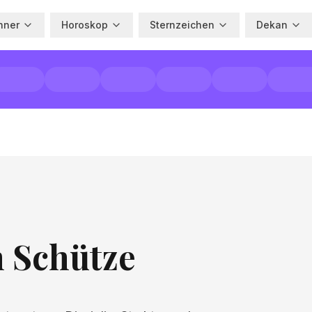
hner
Horoskop
Sternzeichen
Dekan
m Schütze