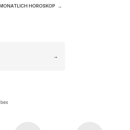
MONATLICH HOROSKOP
→
→
ebes