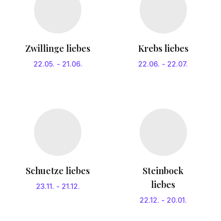
Zwillinge liebes
Krebs liebes
22.05.
-
21.06.
22.06.
-
22.07.
Schuetze liebes
Steinbock
liebes
23.11.
-
21.12.
22.12.
-
20.01.