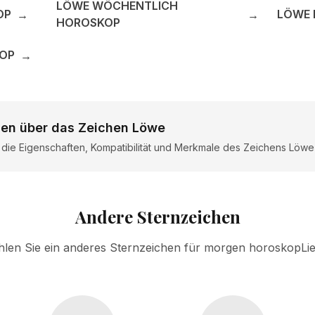
LÖWE WÖCHENTLICH
OP
LÖWE 
→
→
HOROSKOP
KOP
→
nen über das Zeichen Löwe
r die Eigenschaften, Kompatibilität und Merkmale des Zeichens Löwe
Andere Sternzeichen
len Sie ein anderes Sternzeichen für morgen horoskopLi