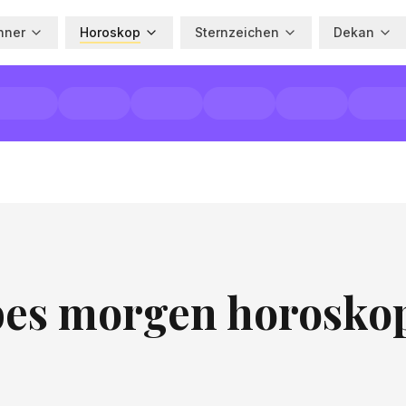
hner
Horoskop
Sternzeichen
Dekan
es morgen horoskop