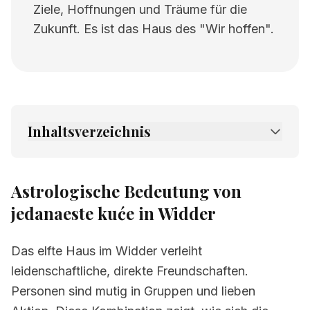
Ziele, Hoffnungen und Träume für die
Zukunft. Es ist das Haus des "Wir hoffen".
Inhaltsverzeichnis
1.
Astrologische Bedeutung von jedanaeste
kuće in Widder
Astrologische Bedeutung von
2.
Verwandte Seiten
jedanaeste kuće in Widder
Das elfte Haus im Widder verleiht
leidenschaftliche, direkte Freundschaften.
Personen sind mutig in Gruppen und lieben