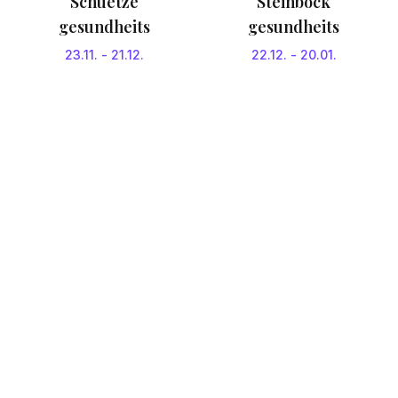
Schuetze
Steinbock
gesundheits
gesundheits
23.11.
-
21.12.
22.12.
-
20.01.