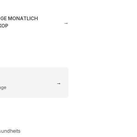
NGE MONATLICH
→
KOP
→
inge
sundheits