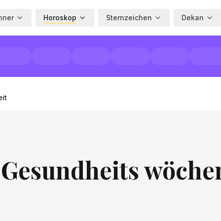
hner
Horoskop
Sternzeichen
Dekan
it
 Gesundheits wöche