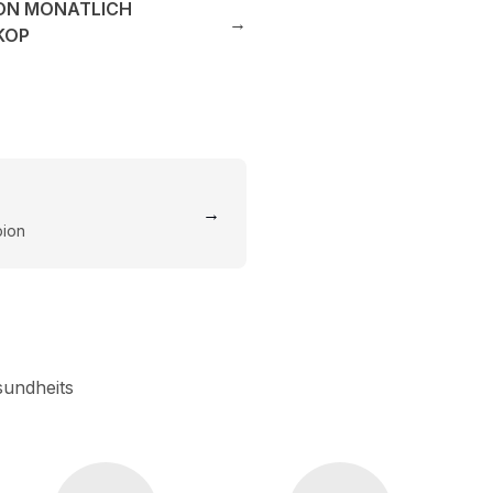
ON MONATLICH
→
KOP
→
pion
sundheits