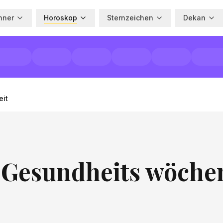
hner
Horoskop
Sternzeichen
Dekan
it
 Gesundheits wöchen