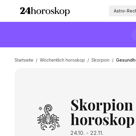
Astro-Rec
Startseite
/
Wöchentlich horoskop
/
Skorpion
/
Gesundhe
Skorpion
horoskop
24.10.
-
22.11.