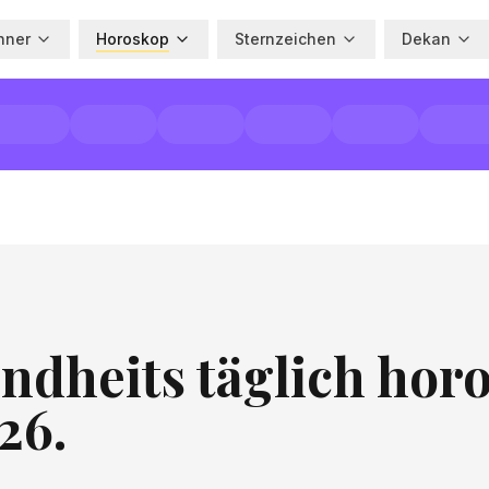
hner
Horoskop
Sternzeichen
Dekan
ndheits täglich horo
26.