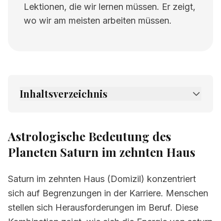
Lektionen, die wir lernen müssen. Er zeigt,
wo wir am meisten arbeiten müssen.
Inhaltsverzeichnis
1.
Astrologische Bedeutung des Planeten
Saturn im zehnten Haus
Astrologische Bedeutung des
2.
Verwandte Seiten
Planeten Saturn im zehnten Haus
Saturn im zehnten Haus (Domizil) konzentriert
sich auf Begrenzungen in der Karriere. Menschen
stellen sich Herausforderungen im Beruf. Diese