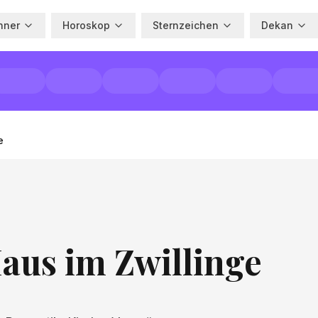
hner
Horoskop
Sternzeichen
Dekan
e
aus im Zwillinge