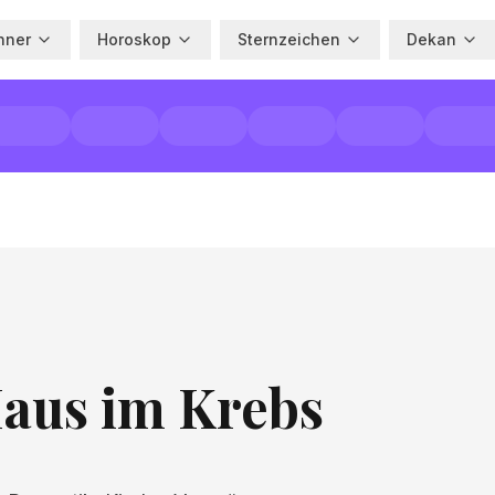
hner
Horoskop
Sternzeichen
Dekan
Haus im Krebs