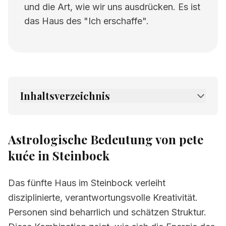
und die Art, wie wir uns ausdrücken. Es ist
das Haus des "Ich erschaffe".
Inhaltsverzeichnis
1.
Astrologische Bedeutung von pete kuće in
Steinbock
Astrologische Bedeutung von pete
2.
Verwandte Seiten
kuće in Steinbock
Das fünfte Haus im Steinbock verleiht
disziplinierte, verantwortungsvolle Kreativität.
Personen sind beharrlich und schätzen Struktur.