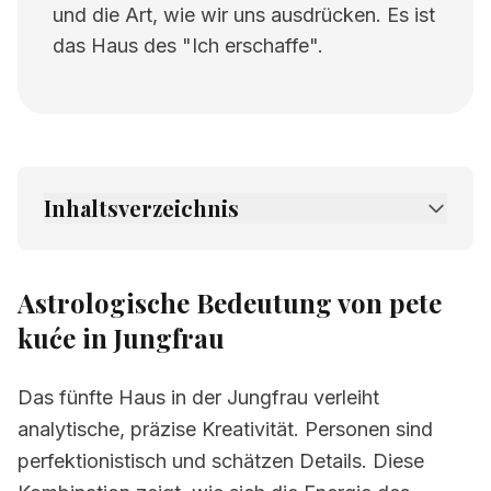
und die Art, wie wir uns ausdrücken. Es ist
das Haus des "Ich erschaffe".
Inhaltsverzeichnis
1.
Astrologische Bedeutung von pete kuće in
Jungfrau
Astrologische Bedeutung von pete
2.
Verwandte Seiten
kuće in Jungfrau
Das fünfte Haus in der Jungfrau verleiht
analytische, präzise Kreativität. Personen sind
perfektionistisch und schätzen Details. Diese