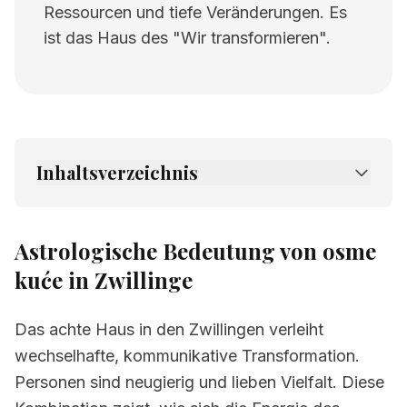
Ressourcen und tiefe Veränderungen. Es
ist das Haus des "Wir transformieren".
Inhaltsverzeichnis
1.
Astrologische Bedeutung von osme kuće in
Zwillinge
Astrologische Bedeutung von osme
2.
Verwandte Seiten
kuće in Zwillinge
Das achte Haus in den Zwillingen verleiht
wechselhafte, kommunikative Transformation.
Personen sind neugierig und lieben Vielfalt. Diese