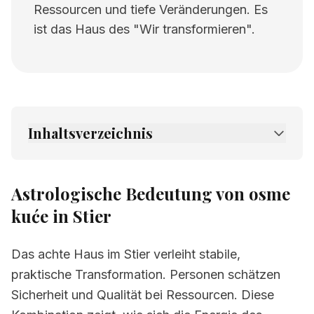
Ressourcen und tiefe Veränderungen. Es
ist das Haus des "Wir transformieren".
Inhaltsverzeichnis
1.
Astrologische Bedeutung von osme kuće in
Stier
Astrologische Bedeutung von osme
2.
Verwandte Seiten
kuće in Stier
Das achte Haus im Stier verleiht stabile,
praktische Transformation. Personen schätzen
Sicherheit und Qualität bei Ressourcen. Diese