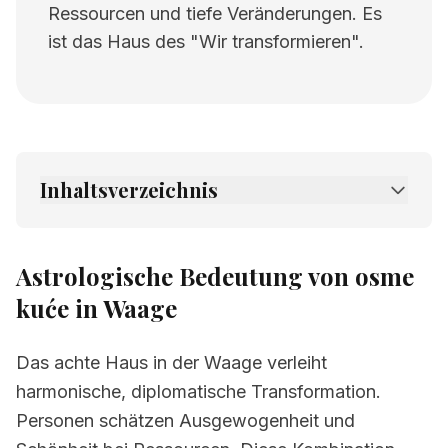
Ressourcen und tiefe Veränderungen. Es
ist das Haus des "Wir transformieren".
Inhaltsverzeichnis
1.
Astrologische Bedeutung von osme kuće in
Waage
Astrologische Bedeutung von osme
2.
Verwandte Seiten
kuće in Waage
Das achte Haus in der Waage verleiht
harmonische, diplomatische Transformation.
Personen schätzen Ausgewogenheit und