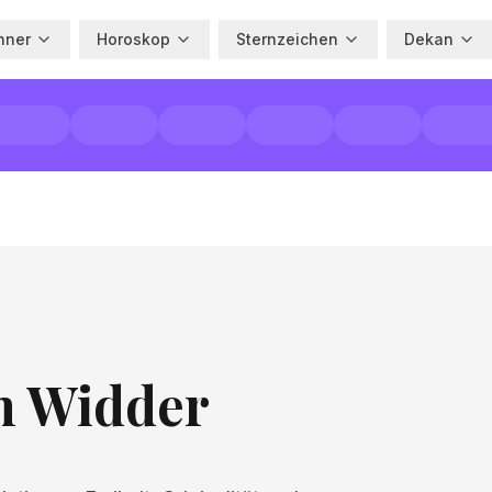
hner
Horoskop
Sternzeichen
Dekan
m Widder