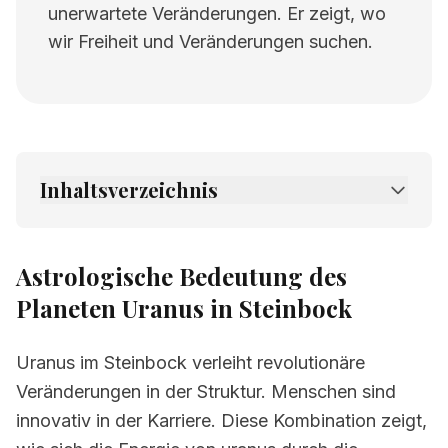
unerwartete Veränderungen. Er zeigt, wo
wir Freiheit und Veränderungen suchen.
Inhaltsverzeichnis
1.
Astrologische Bedeutung des Planeten
Uranus in Steinbock
Astrologische Bedeutung des
2.
Verwandte Seiten
Planeten Uranus in Steinbock
Uranus im Steinbock verleiht revolutionäre
Veränderungen in der Struktur. Menschen sind
innovativ in der Karriere. Diese Kombination zeigt,