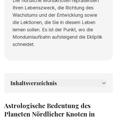
Der nördliche Mondknoten repräsentiert
Ihren Lebenszweck, die Richtung des
Wachstums und der Entwicklung sowie
die Lektionen, die Sie in diesem Leben
lernen sollen. Es ist der Punkt, wo die
Mondumlaufbahn aufsteigend die Ekliptik
schneidet.
Inhaltsverzeichnis
1.
Astrologische Bedeutung des Planeten
Nördlicher Knoten in Zwillinge
Astrologische Bedeutung des
2.
Verwandte Seiten
Planeten Nördlicher Knoten in