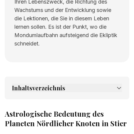
Ihren Lebenszweck, die Richtung des
Wachstums und der Entwicklung sowie
die Lektionen, die Sie in diesem Leben
lernen sollen. Es ist der Punkt, wo die
Mondumlaufbahn aufsteigend die Ekliptik
schneidet.
Inhaltsverzeichnis
1.
Astrologische Bedeutung des Planeten
Nördlicher Knoten in Stier
Astrologische Bedeutung des
2.
Verwandte Seiten
Planeten Nördlicher Knoten in Stier