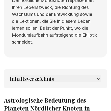
Der nördliche Mondknoten repräsentiert
Ihren Lebenszweck, die Richtung des
Wachstums und der Entwicklung sowie
die Lektionen, die Sie in diesem Leben
lernen sollen. Es ist der Punkt, wo die
Mondumlaufbahn aufsteigend die Ekliptik
schneidet.
Inhaltsverzeichnis
1.
Astrologische Bedeutung des Planeten
Nördlicher Knoten in Fische
Astrologische Bedeutung des
2.
Verwandte Seiten
Planeten Nördlicher Knoten in