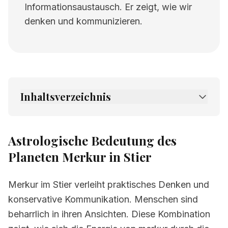
Informationsaustausch. Er zeigt, wie wir
denken und kommunizieren.
Inhaltsverzeichnis
1.
Astrologische Bedeutung des Planeten
Merkur in Stier
Astrologische Bedeutung des
2.
Verwandte Seiten
Planeten Merkur in Stier
Merkur im Stier verleiht praktisches Denken und
konservative Kommunikation. Menschen sind
beharrlich in ihren Ansichten. Diese Kombination