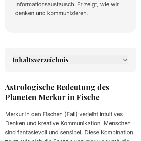
Informationsaustausch. Er zeigt, wie wir
denken und kommunizieren.
Inhaltsverzeichnis
1.
Astrologische Bedeutung des Planeten
Merkur in Fische
Astrologische Bedeutung des
2.
Verwandte Seiten
Planeten Merkur in Fische
Merkur in den Fischen (Fall) verleiht intuitives
Denken und kreative Kommunikation. Menschen
sind fantasievoll und sensibel. Diese Kombination