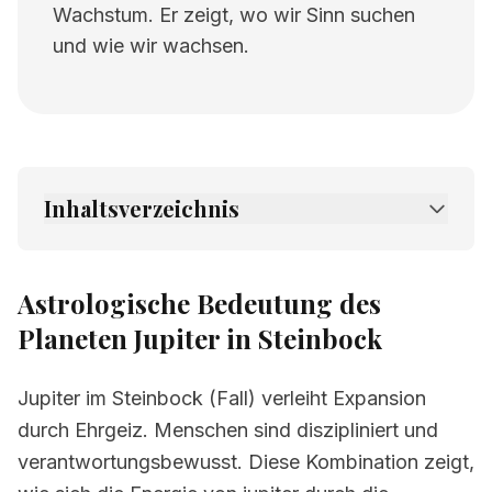
Wachstum. Er zeigt, wo wir Sinn suchen
und wie wir wachsen.
Inhaltsverzeichnis
1.
Astrologische Bedeutung des Planeten
Jupiter in Steinbock
Astrologische Bedeutung des
2.
Verwandte Seiten
Planeten Jupiter in Steinbock
Jupiter im Steinbock (Fall) verleiht Expansion
durch Ehrgeiz. Menschen sind diszipliniert und
verantwortungsbewusst. Diese Kombination zeigt,