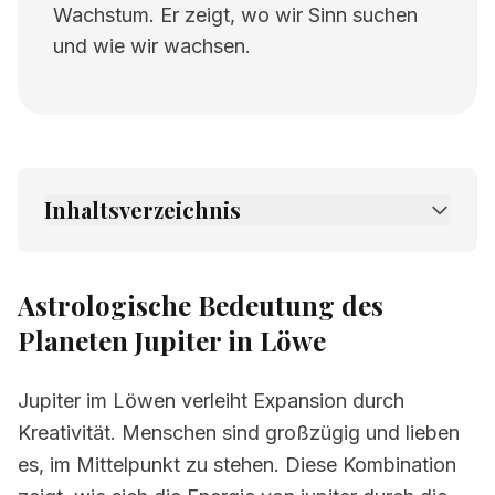
Wachstum. Er zeigt, wo wir Sinn suchen
und wie wir wachsen.
Inhaltsverzeichnis
1.
Astrologische Bedeutung des Planeten
Jupiter in Löwe
Astrologische Bedeutung des
2.
Verwandte Seiten
Planeten Jupiter in Löwe
Jupiter im Löwen verleiht Expansion durch
Kreativität. Menschen sind großzügig und lieben
es, im Mittelpunkt zu stehen. Diese Kombination