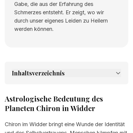
Gabe, die aus der Erfahrung des
Schmerzes entsteht. Er zeigt, wo wir
durch unser eigenes Leiden zu Heilern
werden können.
Inhaltsverzeichnis
1.
Astrologische Bedeutung des Planeten
Chiron in Widder
Astrologische Bedeutung des
2.
Verwandte Seiten
Planeten Chiron in Widder
Chiron im Widder bringt eine Wunde der Identität
und des Selbstvertrauens. Menschen kämpfen mit