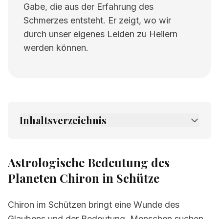
Gabe, die aus der Erfahrung des
Schmerzes entsteht. Er zeigt, wo wir
durch unser eigenes Leiden zu Heilern
werden können.
Inhaltsverzeichnis
1.
Astrologische Bedeutung des Planeten
Chiron in Schütze
Astrologische Bedeutung des
2.
Verwandte Seiten
Planeten Chiron in Schütze
Chiron im Schützen bringt eine Wunde des
Glaubens und der Bedeutung. Menschen suchen