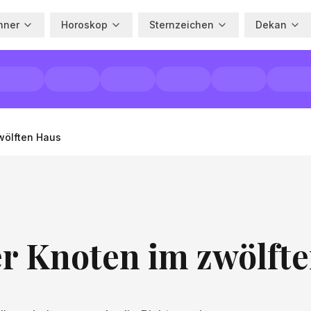
hner
Horoskop
Sternzeichen
Dekan
wölften Haus
er Knoten im zwölft