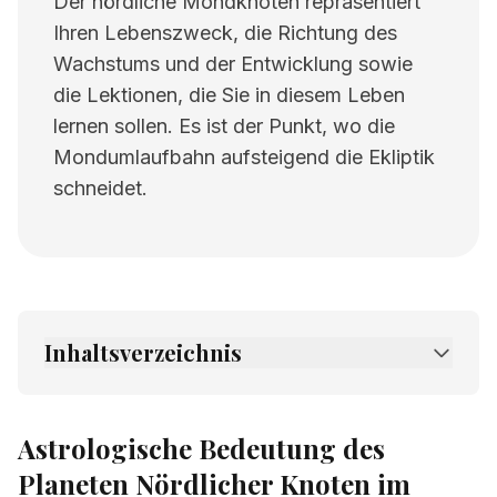
Der nördliche Mondknoten repräsentiert
Ihren Lebenszweck, die Richtung des
Wachstums und der Entwicklung sowie
die Lektionen, die Sie in diesem Leben
lernen sollen. Es ist der Punkt, wo die
Mondumlaufbahn aufsteigend die Ekliptik
schneidet.
Inhaltsverzeichnis
1.
Astrologische Bedeutung des Planeten
Nördlicher Knoten im achten Haus
Astrologische Bedeutung des
2.
Verwandte Seiten
Planeten Nördlicher Knoten im