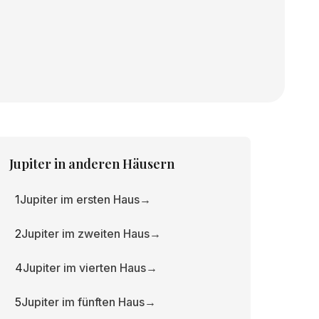
Jupiter
in anderen Häusern
1
Jupiter im ersten Haus
→
2
Jupiter im zweiten Haus
→
4
Jupiter im vierten Haus
→
5
Jupiter im fünften Haus
→