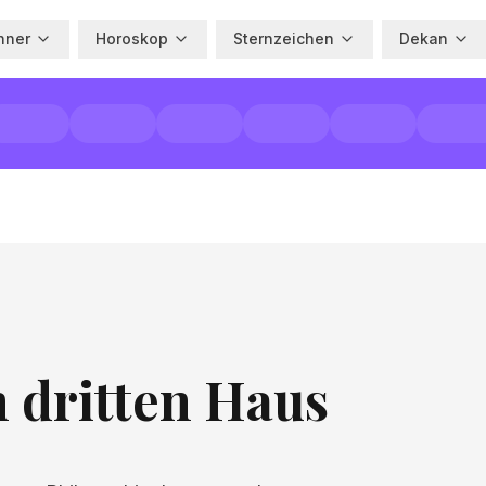
hner
Horoskop
Sternzeichen
Dekan
m dritten Haus