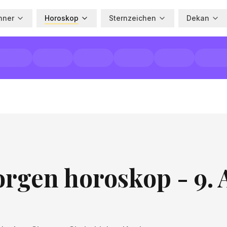
hner
Horoskop
Sternzeichen
Dekan
rgen horoskop - 9. 