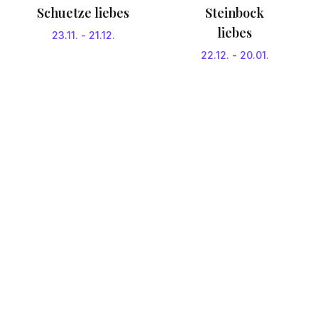
Schuetze liebes
Steinbock
liebes
23.11.
-
21.12.
22.12.
-
20.01.