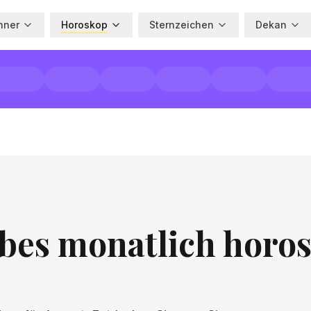
hner
Horoskop
Sternzeichen
Dekan
ebes monatlich horo