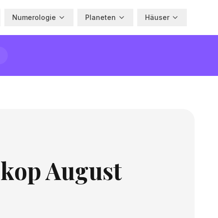
Numerologie
Planeten
Häuser
skop August