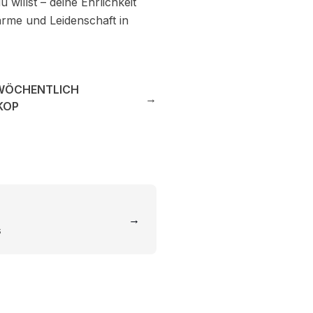
willst – deine Ehrlichkeit
ärme und Leidenschaft in
WÖCHENTLICH
→
KOP
→
s