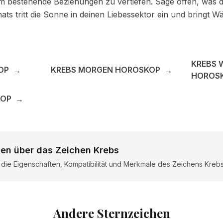
 um bestehende Beziehungen zu vertiefen. Sage offen, was du 
ts tritt die Sonne in deinen Liebessektor ein und bringt W
KREBS 
OP
KREBS MORGEN HOROSKOP
→
→
HOROS
KOP
→
nen über das Zeichen Krebs
r die Eigenschaften, Kompatibilität und Merkmale des Zeichens Kreb
Andere Sternzeichen