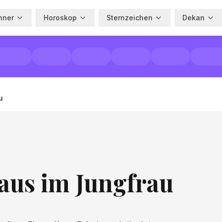
hner
Horoskop
Sternzeichen
Dekan
u
aus im Jungfrau