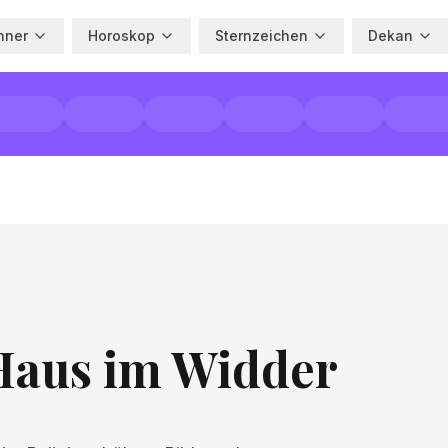
hner
Horoskop
Sternzeichen
Dekan
Haus im Widder