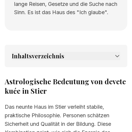
lange Reisen, Gesetze und die Suche nach
Sinn. Es ist das Haus des "Ich glaube".
Inhaltsverzeichnis
1.
Astrologische Bedeutung von devete kuće
in Stier
Astrologische Bedeutung von devete
2.
Verwandte Seiten
kuće in Stier
Das neunte Haus im Stier verleiht stabile,
praktische Philosophie. Personen schätzen
Sicherheit und Qualität in der Bildung. Diese