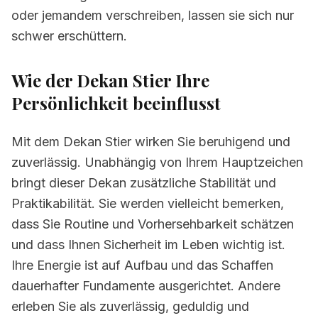
oder jemandem verschreiben, lassen sie sich nur
3.8
Skorpion und Dekan Stier
schwer erschüttern.
3.9
Schütze und Dekan Stier
Wie der Dekan Stier Ihre
3.10
Steinbock und Dekan Stier
Persönlichkeit beeinflusst
3.11
Wassermann und Dekan Stier
3.12
Fische und Dekan Stier
Mit dem Dekan Stier wirken Sie beruhigend und
zuverlässig. Unabhängig von Ihrem Hauptzeichen
4.
Dekan Stier in Liebe und Beziehungen
bringt dieser Dekan zusätzliche Stabilität und
5.
Karriere und Berufsleben für Dekan Stier
Praktikabilität. Sie werden vielleicht bemerken,
dass Sie Routine und Vorhersehbarkeit schätzen
6.
Herausforderungen des Dekans Stier
und dass Ihnen Sicherheit im Leben wichtig ist.
7.
Tipps für Menschen mit Dekan Stier
Ihre Energie ist auf Aufbau und das Schaffen
8.
Häufig gestellte Fragen
dauerhafter Fundamente ausgerichtet. Andere
erleben Sie als zuverlässig, geduldig und