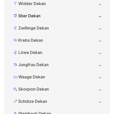
Widder Dekan
→
A
Stier Dekan
→
B
Zwillinge Dekan
→
C
Krebs Dekan
→
D
Löwe Dekan
→
E
Jungfrau Dekan
→
F
Waage Dekan
→
G
Skorpion Dekan
→
H
Schütze Dekan
→
I
Steinbock Dekan
→
J