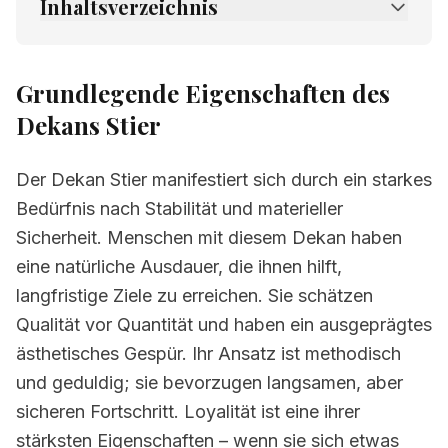
Inhaltsverzeichnis
1.
Grundlegende Eigenschaften des Dekans
Stier
Grundlegende Eigenschaften des
2.
Wie der Dekan Stier Ihre Persönlichkeit
Dekans Stier
beeinflusst
3.
Dekan Stier in Kombination mit Zeichen
Der Dekan Stier manifestiert sich durch ein starkes
3.1
Widder und Dekan Stier
Bedürfnis nach Stabilität und materieller
Sicherheit. Menschen mit diesem Dekan haben
3.2
Stier und Dekan Stier
eine natürliche Ausdauer, die ihnen hilft,
3.3
Zwillinge und Dekan Stier
langfristige Ziele zu erreichen. Sie schätzen
Qualität vor Quantität und haben ein ausgeprägtes
3.4
Krebs und Dekan Stier
ästhetisches Gespür. Ihr Ansatz ist methodisch
3.5
Löwe und Dekan Stier
und geduldig; sie bevorzugen langsamen, aber
3.6
Jungfrau und Dekan Stier
sicheren Fortschritt. Loyalität ist eine ihrer
stärksten Eigenschaften – wenn sie sich etwas
3.7
Waage und Dekan Stier