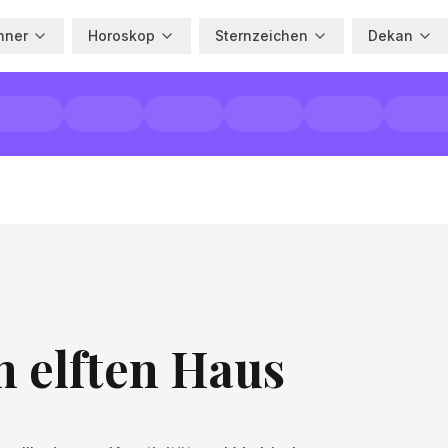
hner
Horoskop
Sternzeichen
Dekan
 elften Haus