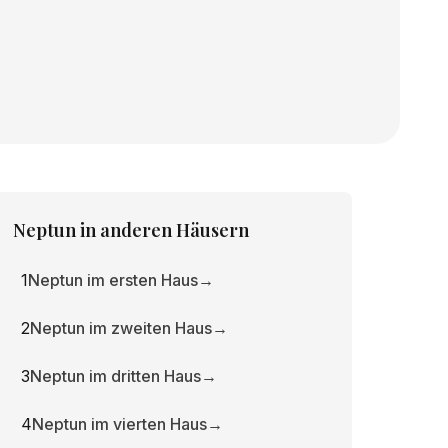
Neptun
in anderen Häusern
1
Neptun im ersten Haus
→
2
Neptun im zweiten Haus
→
3
Neptun im dritten Haus
→
4
Neptun im vierten Haus
→