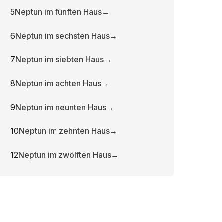
5
Neptun im fünften Haus
→
6
Neptun im sechsten Haus
→
7
Neptun im siebten Haus
→
8
Neptun im achten Haus
→
9
Neptun im neunten Haus
→
10
Neptun im zehnten Haus
→
12
Neptun im zwölften Haus
→