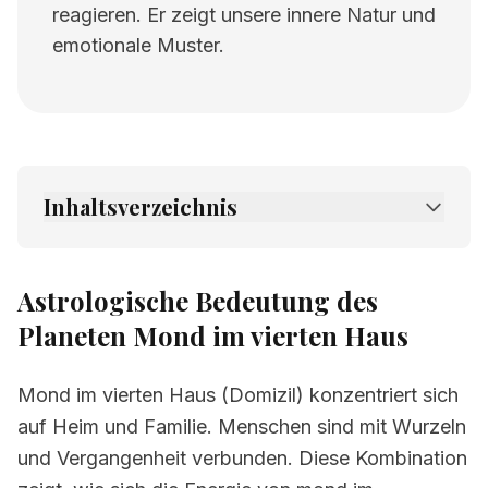
reagieren. Er zeigt unsere innere Natur und
emotionale Muster.
Inhaltsverzeichnis
1.
Astrologische Bedeutung des Planeten
Mond im vierten Haus
Astrologische Bedeutung des
2.
Verwandte Seiten
Planeten Mond im vierten Haus
Mond im vierten Haus (Domizil) konzentriert sich
auf Heim und Familie. Menschen sind mit Wurzeln
und Vergangenheit verbunden. Diese Kombination