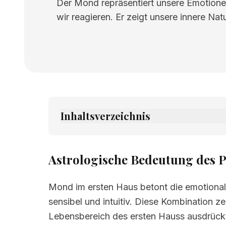
Der Mond repräsentiert unsere Emotionen,
wir reagieren. Er zeigt unsere innere Na
Inhaltsverzeichnis
1.
Astrologische Bedeutung des Planete
2.
Verwandte Seiten
Astrologische Bedeutung des 
Mond im ersten Haus betont die emotiona
sensibel und intuitiv. Diese Kombination z
Lebensbereich des ersten Hauss ausdrückt